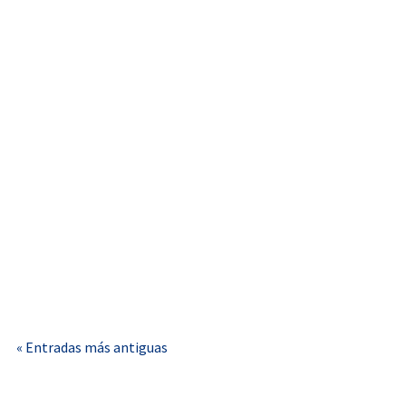
Indi Arquitectura
La certificación energética de vivienda en España ha
dejado de ser una mera etiqueta...
« Entradas más antiguas