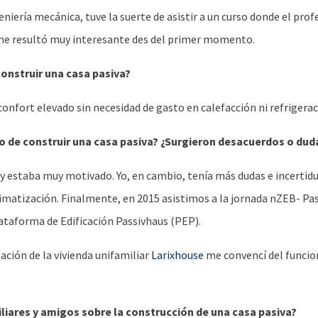
niería mecánica, tuve la suerte de asistir a un curso donde el pro
l me resultó muy interesante des del primer momento.
construir una casa pasiva?
confort elevado sin necesidad de gasto en calefacción ni refrigerac
o de construir una casa pasiva? ¿Surgieron desacuerdos o dud
 y estaba muy motivado. Yo, en cambio, tenía más dudas e incertid
limatización. Finalmente, en 2015 asistimos a la jornada nZEB- Pa
ataforma de Edificación Passivhaus (PEP).
tación de la vivienda unifamiliar
Larixhouse
me convencí del funcion
iares y amigos sobre la construcción de una casa pasiva?