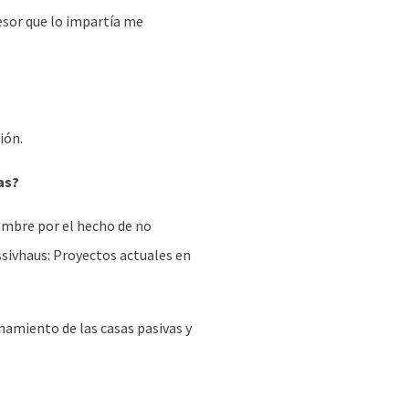
fesor que lo impartía me
ión.
as?
umbre por el hecho de no
ssivhaus: Proyectos actuales en
amiento de las casas pasivas y