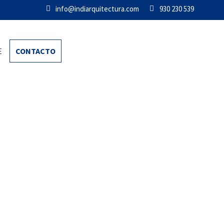
info@indiarquitectura.com
930 230 539
E
CONTACTO