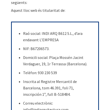
següents:
Aquest lloc web és titularitat de:
Raó social: INDI ARQ B612 S.L., d’ara
endavant L’EMPRESA
NIF: B67206573.
Domicili social: Plaça Mossén Jacint
Verdaguer, 19, 1r Terrassa (Barcelona).
Telèfon: 930 230 539
Inscrita al Registre Mercantil de
Barcelona, tom 46.391, foli 71,
inscripción 1ª, full B-518484.
Correu electrònic:
info@indiarquitectura.com