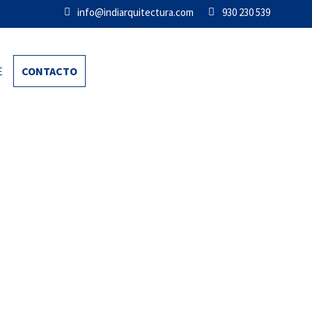
info@indiarquitectura.com
930 230 539
E
CONTACTO