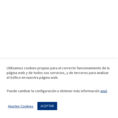
Indi Arquitectura
Utilizamos cookies propias para el correcto funcionamiento de la
página web y de todos sus servicios, y de terceros para analizar
el tráfico en nuestra página web.
En este 2026, la concepción del hogar ha mutado de
Puede cambiar la configuración u obtener más información
aquí
.
ser un refugio estático a convertirse en un...
Ajustes Cookies
ACEPTAR