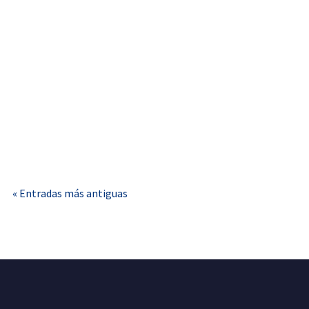
Indi Arquitectura
La certificación energética de vivienda en España ha
dejado de ser una mera etiqueta...
« Entradas más antiguas